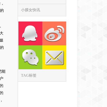
始，
小膜女快讯
会的
。
大
媒
1的
把能
TAG标签
户
的
的
，