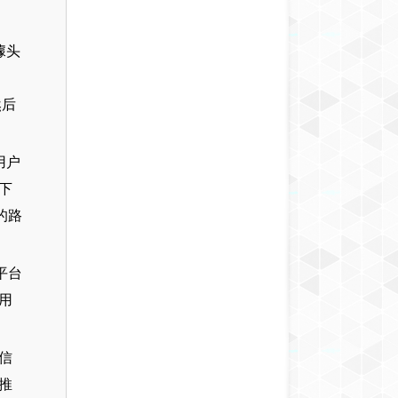
噱头
然后
用户
下
的路
平台
用
信
推