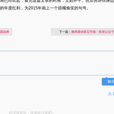
号角已经吹起，看完这篇文章的时候，立刻开干。然后告诉你身
的年度红利，为2015年画上一个捂嘴偷笑的句号。
韩国追捧
下一篇：
微商搅动珠宝市场：投资让位于
畅
共
还没有评论，快来抢沙发吧~