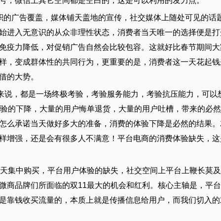
号，微信上其它空间都是空白的，这是可以利用的发力点。
积的广告覆盖，媒体铺天盖地的宣传，社交媒体上随处可见的话
始进入无意识的从众非理性状态，消费者当天唯一的选择便是打
免疫力降低，对促销广告自然会比较包容。这就好比春节期间大
样，变成群体性的共同行为，更重要的是，消费者这一天花起钱
借的大势。
台来说，都是一场终极考验，考验服务能力，考验抗压能力，可以
体验的下降，大量的用户悔单退货，大量的用户吐槽，带来的必
怎么承诺当天做好多大的准备，消费的体验下降是必然的结果。
样增强，还是会有很多人不满意！平台电商的消费体验缺失，这
当天集中购买，平台用户体验的缺失，社交空间上平台上鞭长莫
微商品牌们所面临的双11最大的机会和红利。核心主轴是，平
是靠钱收买流量的，本质上就是传播信息给用户，而我们切入的