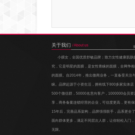
关于我们
/ About us
小膜女，全国优质舒敏品牌；致力女性健康肌肤
究，它是明星的面膜，是女性青睐的面膜，全网争相
的面膜。自2014年，推出微商业务，一直备受关注
睐。品牌起源于小资生活，拥有线下800多家实体店
500个微信群，50000名意向客户，1000000会员
享，商务备案连锁经营的企业，可信度更高，更有保
15年后，完善品系架构，品牌强强联手，品系更全
面向群体更多，满足不同层次人群，让你轻松入门，
无限。