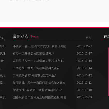
最新动态
在
/ News
更多
更多
的研
小膜女：春天用涂抹式水光针,就够你美的
2016-02-27
代理
了~
市委书记开微店 创新还是违规？
2015-11-17
与青
从阿里「双十一」成绩单，看2016年11
2015-11-16
，
个技术商业趋势
工商总局：微商广告或将被纳入监管
2015-11-14
资源共
工商总局发布“网络市场监管意见”
2015-11-12
障；
微商备战：双十一微商们是怎么加入狂欢
2015-11-11
了，
的
微盟完成C轮融资，微盟估值超过20亿
2015-11-10
商机
国务院发文严查利用互联网侵权盗版 网售
2015-11-09
假劣化妆品集