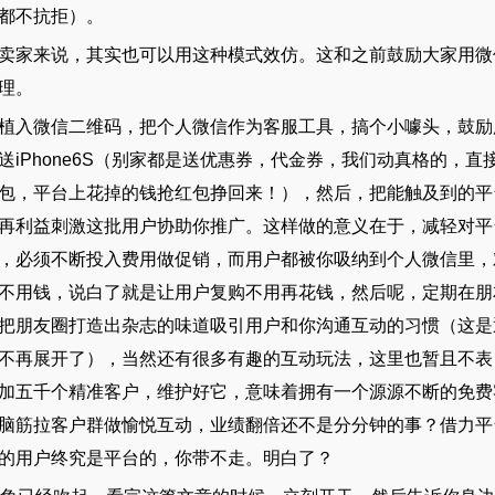
都不抗拒）。
卖家来说，其实也可以用这种模式效仿。这和之前鼓励大家用微
理。
植入微信二维码，把个人微信作为客服工具，搞个小噱头，鼓励
iPhone6S（别家都是送优惠券，代金券，我们动真格的，直
包，平台上花掉的钱抢红包挣回来！），然后，把能触及到的平
再利益刺激这批用户协助你推广。这样做的意义在于，减轻对平
，必须不断投入费用做促销，而用户都被你吸纳到个人微信里，
不用钱，说白了就是让用户复购不用再花钱，然后呢，定期在朋
把朋友圈打造出杂志的味道吸引用户和你沟通互动的习惯（这是
不再展开了），当然还有很多有趣的互动玩法，这里也暂且不表
加五千个精准客户，维护好它，意味着拥有一个源源不断的免费
脑筋拉客户群做愉悦互动，业绩翻倍还不是分分钟的事？借力平
的用户终究是平台的，你带不走。明白了？