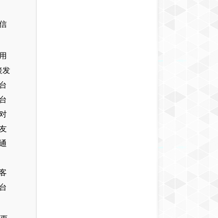
信
用
接发
台
台
对
友
通
客
台