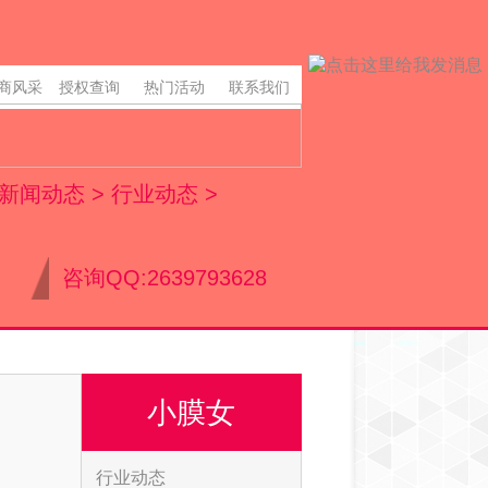
商风采
授权查询
热门活动
联系我们
享，让
销+高
住美
新闻动态
>
行业动态
>
易！
咨询QQ:2639793628
小膜女
行业动态