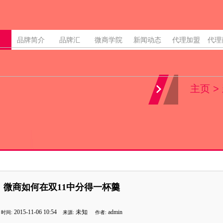
品牌简介
品牌汇
微商学院
新闻动态
代理加盟
代理
小膜女-微商优质品牌
小膜女-微商优质品牌
小膜女-微商优质品牌
小膜女-微商优质品牌
小膜女-微商优质品牌
小膜女-微商优质品牌
小膜女-微商优质品牌
小膜女-微商优质品牌
小膜女-微商优质品牌
品牌文化
课程培训
行业动态
一级代理
明星微商
加盟流程
团购活动
广告合作
小膜女
小膜女面膜，留住青春，留住美丽。
小膜女微商，拒绝单一，品牌荟萃，是
小膜女微商学院，零基础培训，定期分
小膜女微商，拒绝单一，品牌荟萃，是
小膜女微商，拒绝单一，品牌荟萃，是
小膜女微商，拒绝单一，品牌荟萃，是
小膜女微商，拒绝单一，品牌荟萃，是
提供整合网络营销解决方案，有效的营
专注女性健康肌肤，塑造美丽，为你留
主页
>
小膜女快讯
品牌发展
创业分享
二级代理
乐趣分享
代理查询
特惠产品
精英招聘
LR-DIY
你“美”的事业的追求。
你轻松赚钱无烦恼。
你“美”的事业的追求。
你“美”的事业的追求。
你“美”的事业的追求
你“美”的事业的追求。
效转化的网站设计，网络订单真的很容
丽。
给我们留言
三级代理
授权说明
Robeca
75轻微商
韩束
韩后
微商如何在双11中分得一杯羹
2015-11-06 10:54
未知
admin
时间:
来源:
作者:
行业动态