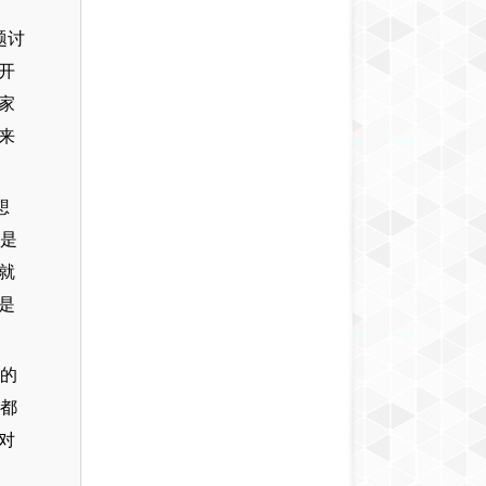
题讨
开
家
来
想
然是
就
是
及的
台都
对