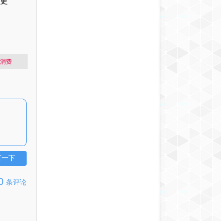
边更
消费
言一下
0
条评论