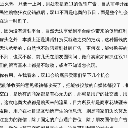
几近火热，只要一上网，到处都是双11的促销广告，自从前年开
小膜女快讯
民性购物狂欢促销战后，双11不再是电商的节日，而是整个社
在这一时刻了。
，因为没有进驻平台，自然无法享受到平台给你带来的促销红利
噱头之外，本质上还是满赠打折买就送之类的把戏，这种砸钱的
无法承受的，自然也不敢陪着到处砸广告，更何况，能够购买的
不到，也买不起。前几天在朋友圈询问，微商卖家如何抓住双1
们的留言基本上都是不敢动，或者不知道怎么玩。
你有用。在我看来，双11会给底层卖家们留下几个机会：
把能够收买的意见领袖都收买了，把能够投放的自媒体都投了，
空白，是所有的商家都是有心无力的，那就是用户的社交圈，用
，这次电商大战都是购买来的流量，目力所及都是商家花钱砸来
友圈、用户在社群里互动所产生的信息流，则是商家们边长莫及
注意力的微信，除了固定的广点通广告位，除了朋友圈信息广告