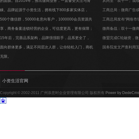
的面膜。自2014年，推出微商业务，一直备受关注与青
从阿里「双十一」成绩单
睐。品牌起源于小资生活，拥有线下800多家实体店，
个技术商业趋势
工商总局：微商广告
500个微信群，50000名意向客户，1000000会员资源共
工商总局发布“网络市
享，商务备案连锁经营的企业，可信度更高，更有保障；
微商备战：双十一微
15年后，完善品系架构，品牌强强联手，品系更全了，
的
微盟完成C轮融资，微
面向群体更多，满足不同层次人群，让你轻松入门，商机
国务院发文严查利用互
无限。
假劣化妆品集
小资生活官网
Copyright © 2002-2011 广州添意时企业管理有限公司 版权所有
Power by DedeCm