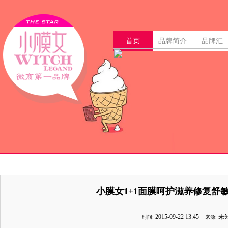
首页
品牌简介
品牌汇
品牌文化
课程培训
行业动态
一级代理
明星微商
加盟流程
团购活动
广告合作
小膜女
小膜女快讯
品牌发展
创业分享
二级代理
乐趣分享
代理查询
特惠产品
精英招聘
LR-DIY
给我们留言
三级代理
授权说明
Robeca
75轻微商
韩束
韩后
小膜女1+1面膜呵护滋养修复舒
2015-09-22 13:45
时间:
来源: