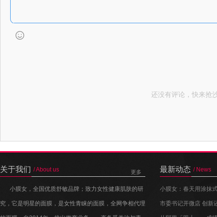
还没有评论，快来抢沙
关于我们
最新动态
/ About us
/ News
更多
小膜女，全国优质舒敏品牌；致力女性健康肌肤的研
小膜女：春天用涂抹式
究，它是明星的面膜，是女性青睐的面膜，全网争相代理
了~
市委书记开微店 创新