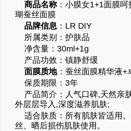
商品名称
：小膜女1+1面膜
瑚蚕丝面膜
品牌信息
：LR DIY
所属类别：护肤品
净含量：30ml+1g
产品功效：镇静舒缓
面膜质地
：蚕丝面膜精华液+
保质期限：3年
产品简介：人气口碑,天然亲肤
外层层导入,深度滋养肌肤;
适合肤质：所有肌肤皆适用。
丝、晒后损伤肌肤使用。